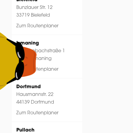
Bunzlauer Str. 12
Hey psst!
33719 Bielefeld
Zum Routenplaner
Ismaning
Reichenbachstraße 1
85737 Ismaning
Zum Routenplaner
Dortmund
Hausmannstr. 22
44139 Dortmund
Zum Routenplaner
Pullach