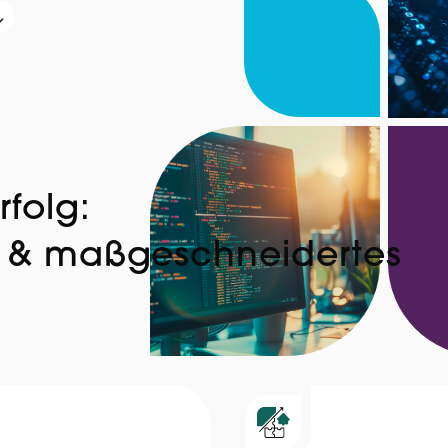
rfolg:
n & maßgeschneidertes